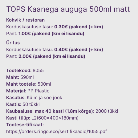
TOPS Kaanega auguga 500ml matt
Kohvik / restoran
Korduskasutuse tasu:
0.30€ /pakend (+ km)
Pant:
1.00€ /pakend (km ei lisandu)
Üritus
Korduskasutuse tasu:
0.40€ /pakend (+ km)
Pant:
2.00€ /pakend (km ei lisandu)
Tootekood:
8055
Maht:
590ml
Maht tootele:
500ml
Materjal:
PP Plastic
Kasutus:
Külm ja soe jook
Kastis:
50 tükki
Kaubaalusel max 40 kasti (1.8m kõrge):
2000 tükki
Kasti tüüp:
L2(600x400x180mm)
Tootesertifikaat:
https://orders.ringo.eco/sertifikaadid/1055.pdf